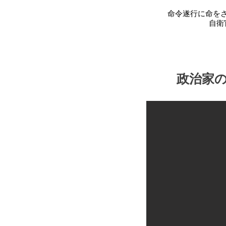
命令遂行に命を
自衛
政治家