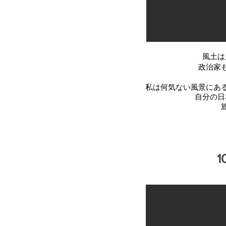
風土は
政治家
私は何気ない風景にあ
自分の日
1