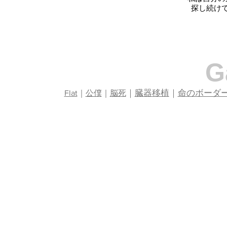
探し続け
G
｜
臓器移植
｜
命のボーダ
Flat
｜
公僕
｜
脳死