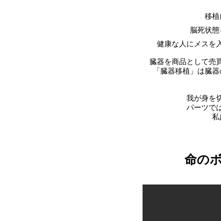
移植
脳死状態
健康な人にメスを
臓器を商品として売
「臓器移植」は
臓器
我が身を
パーツで
私
命の