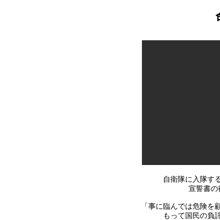
自衛隊に入隊す
宣誓書の
「事に臨んでは危険を
もって国民の負