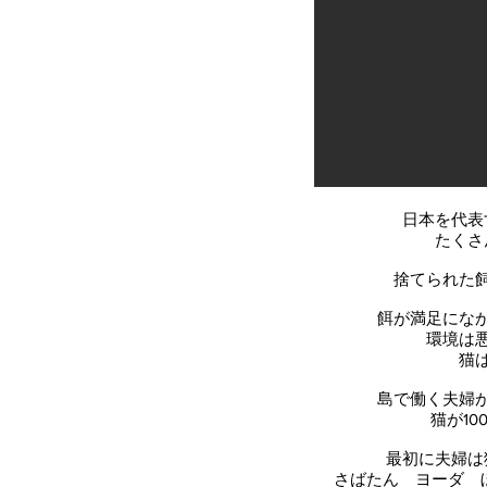
日本を代表
たくさ
捨てられた
餌が満足にな
環境は
猫
島で働く夫婦
猫が1
最初に夫婦は
さばたん ヨーダ 