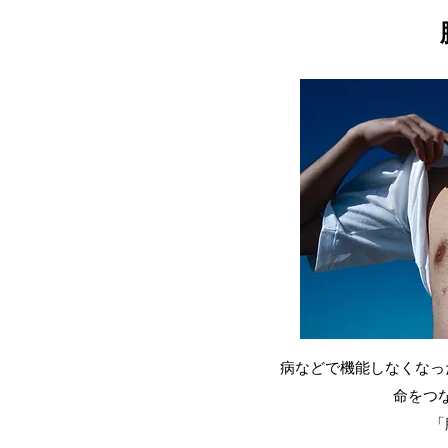
病などで機能しなくなっ
命をつ
「