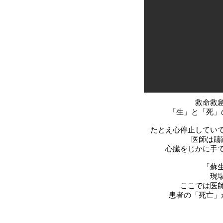
救命救
「生」と「死」
たとえ心停止してい
医師は躊
心臓をじかに手
「蘇
現
ここでは医
患者の「死亡」