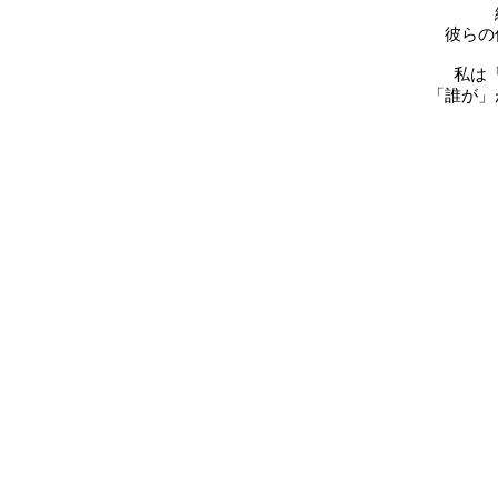
彼らの
私は
「誰が」