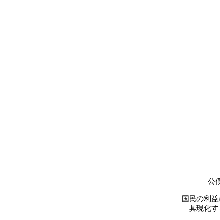
公
国民の利益
具現化す