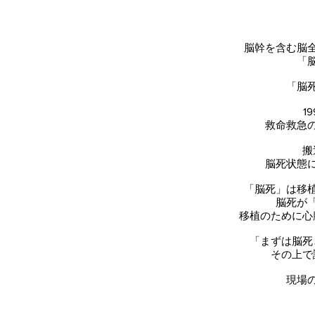
脳幹を含む
脳
「
「脳
1
救命救急
搬
脳死状態
「脳死」は移
脳死が
移植のために心
「まずは脳死
その上で
現場